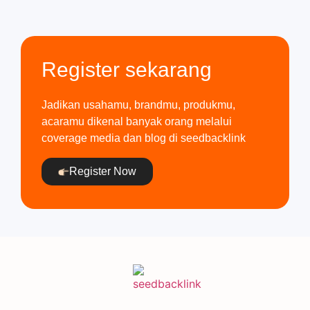
Register sekarang
Jadikan usahamu, brandmu, produkmu,
acaramu dikenal banyak orang melalui
coverage media dan blog di seedbacklink
Register Now