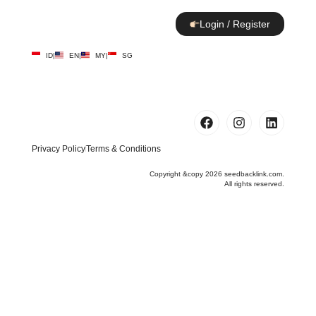
Login / Register
ID
|
EN
|
MY
|
SG
Privacy Policy
Terms & Conditions
Copyright &copy 2026 seedbacklink.com.
All rights reserved.